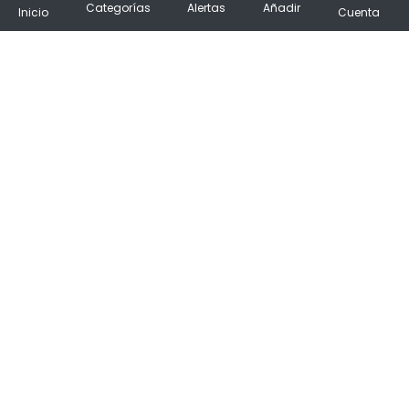
Categorías
Alertas
Añadir
Inicio
Cuenta
¡No hacemos spam!
✨ ¡Os damos la bienvenida al principal
destino de compras en España!
Descarga la App
Síguenos
PrimeChollos