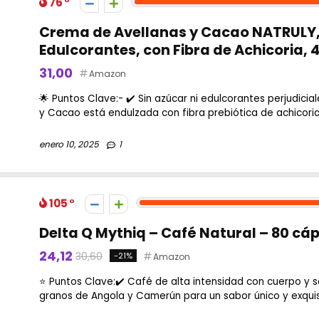
76
Crema de Avellanas y Cacao NATRULY, 
Edulcorantes, con Fibra de Achicoria,
31,00
Amazon
🌟 Puntos Clave:- ✔️ Sin azúcar ni edulcorantes perjudici
y Cacao está endulzada con fibra prebiótica de achicoria, 
enero 10, 2025
1
105
Delta Q Mythiq – Café Natural – 80 cá
24,12
30,60
-21%
Amazon
⭐ Puntos Clave:✔️ Café de alta intensidad con cuerpo y s
granos de Angola y Camerún para un sabor único y exquisito