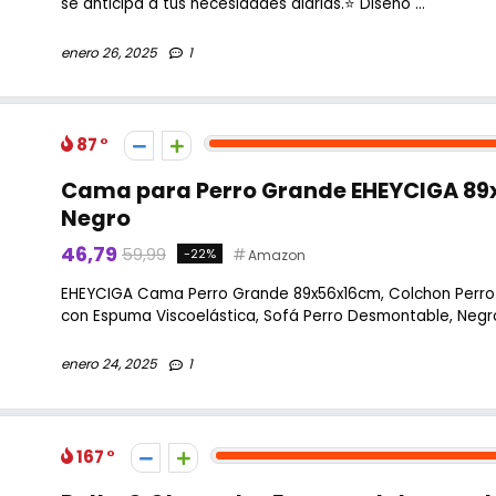
se anticipa a tus necesidades diarias.⭐ Diseño ...
enero 26, 2025
1
87
Cama para Perro Grande EHEYCIGA 89x
Negro
46,79
59,99
-22%
Amazon
EHEYCIGA Cama Perro Grande 89x56x16cm, Colchon Perr
con Espuma Viscoelástica, Sofá Perro Desmontable, NegroP
enero 24, 2025
1
167