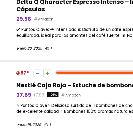
Delta Q Qharacter Espresso Intenso – I
Cápsulas
29,98
Amazon
✔️ Puntos Clave: 🌟 Intensidad 9: Disfruta de un café esp
equilibrada, ideal para los amantes del café fuerte. 🔋 No
enero 20, 2025
1
87
Nestlé Caja Roja – Estuche de bombon
37,89
47,88
-21%
Amazon
⭐ Puntos Clave⭐ Delicioso surtido de 11 bombones de cho
de excelente calidad ⭐ Bombones 100% aromas naturales 
enero 18, 2025
1