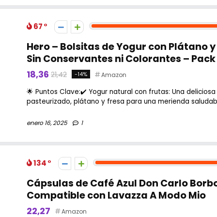
67
Hero – Bolsitas de Yogur con Plátano y
Sin Conservantes ni Colorantes – Pack 
18,36
21,42
-14%
Amazon
🌟 Puntos Clave:✔️ Yogur natural con frutas: Una delicio
pasteurizado, plátano y fresa para una merienda saludable 
enero 16, 2025
1
134
Cápsulas de Café Azul Don Carlo Borb
Compatible con Lavazza A Modo Mio
22,27
Amazon