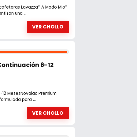
cafeteras Lavazza* A Modo Mio*
tizan una ...
VER CHOLLO
Continuación 6-12
 6-12 MesesNovalac Premium
ormulada para ...
VER CHOLLO