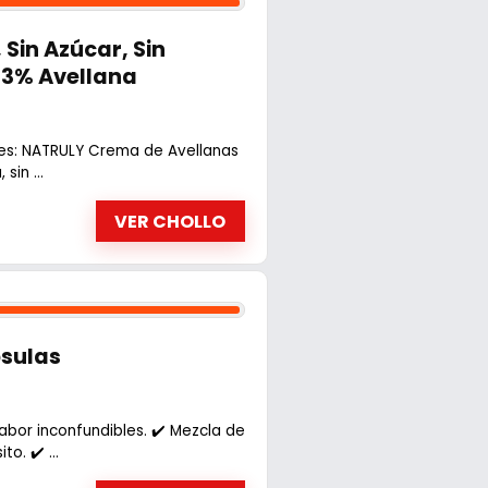
Sin Azúcar, Sin
 43% Avellana
ales: NATRULY Crema de Avellanas
sin ...
VER CHOLLO
psulas
abor inconfundibles. ✔️ Mezcla de
. ✔️ ...