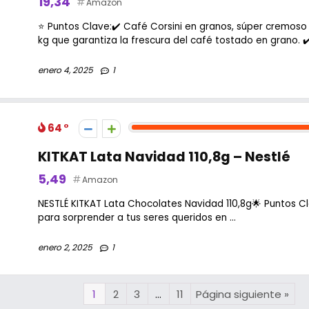
19,34
Amazon
⭐ Puntos Clave:✔️ Café Corsini en granos, súper cremoso y
kg que garantiza la frescura del café tostado en grano. ✔️ 
enero 4, 2025
1
64
KITKAT Lata Navidad 110,8g – Nestlé
5,49
Amazon
NESTLÉ KITKAT Lata Chocolates Navidad 110,8g🌟 Puntos Cl
para sorprender a tus seres queridos en ...
enero 2, 2025
1
1
2
3
…
11
Página siguiente »