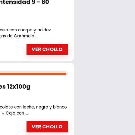
ntensidad 9 – 80
resso con cuerpo y acidez
tas de Caramelo ...
VER CHOLLO
es 12x100g
colate con leche, negro y blanco
⭐ Caja con ...
VER CHOLLO