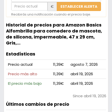
correo
Precio
€
ESTABLECER ALERTA
electrónico
actual
Recibirás una notificación cuando el precio baje.
Historial de precios para Amazon Basics
Alfombrilla para comedero de mascota,
de silicona, impermeable, 47 x 29 cm,
Gris,...
Estadísticas
Precio actual
11,39€
agosto 7, 2026
Precio más alto
11,39€
abril 19, 2026
El precio más bajo
11,39€
abril 19, 2026
Since abril 19, 2026
Últimos cambios de precio