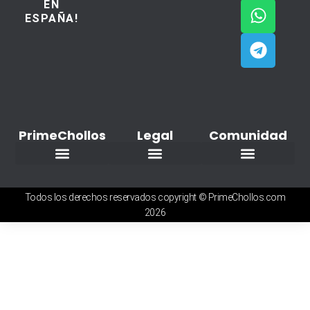
EN
ESPAÑA!
PrimeChollos
Legal
Comunidad
Ofertas del dia
Aviso Legal / Imprint
Política de cookies
Declaración de privacidad
Añadir nuevo Chollo
Todos los derechos reservados copyright © PrimeChollos.com
2026