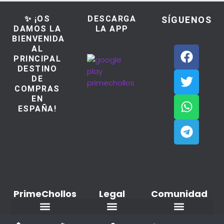
✨ ¡OS
DESCARGA
SÍGUENOS
DAMOS LA
LA APP
BIENVENIDA
AL
PRINCIPAL
DESTINO
DE
COMPRAS
EN
ESPAÑA!
PrimeChollos
Legal
Comunidad
Ofertas del dia
Aviso Legal / Imprint
Política de cookies
Declaración de privacidad
Añadir nuevo Chollo