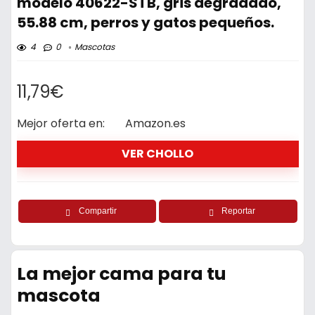
modelo 40622-STB, gris degradado,
55.88 cm, perros y gatos pequeños.
4
0
Mascotas
11,79€
Mejor oferta en:
Amazon.es
VER CHOLLO
Compartir
Reportar
La mejor cama para tu
mascota