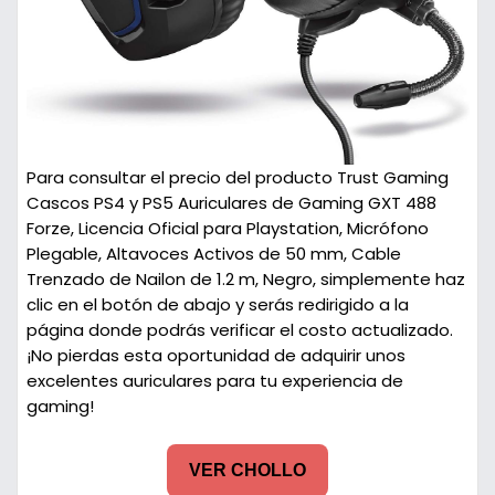
Para consultar el precio del producto Trust Gaming
Cascos PS4 y PS5 Auriculares de Gaming GXT 488
Forze, Licencia Oficial para Playstation, Micrófono
Plegable, Altavoces Activos de 50 mm, Cable
Trenzado de Nailon de 1.2 m, Negro, simplemente haz
clic en el botón de abajo y serás redirigido a la
página donde podrás verificar el costo actualizado.
¡No pierdas esta oportunidad de adquirir unos
excelentes auriculares para tu experiencia de
gaming!
VER CHOLLO