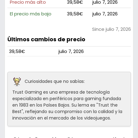
Precio más alto
39,58€
julio 7, 2026
El precio más bajo
39,58€
julio 7, 2026
Since julio 7, 2026
Últimos cambios de precio
39,58€
julio 7, 2026
Curiosidades que no sabías:
Trust Gaming es una empresa de tecnología
especializada en periféricos para gaming fundada
en 1983 en los Países Bajos. Su lema es "Trust the
Best", reflejando su compromiso con la calidad y la
innovación en el mercado de los videojuegos.