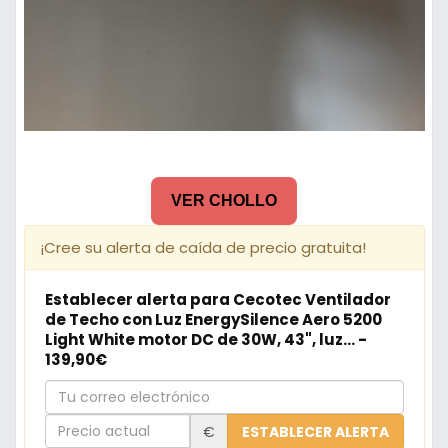
VER CHOLLO
¡Cree su alerta de caída de precio gratuita!
Establecer alerta para Cecotec Ventilador
de Techo con Luz EnergySilence Aero 5200
Light White motor DC de 30W, 43", luz... -
139,90€
Tu
correo
Precio
€
ESTABLECER ALERTA
electrónico
actual