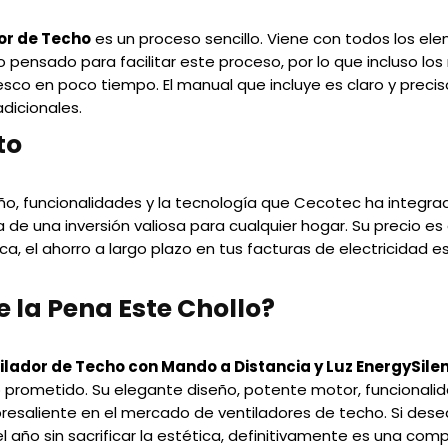
or de Techo
es un proceso sencillo. Viene con todos los el
do pensado para facilitar este proceso, por lo que incluso lo
resco en poco tiempo. El manual que incluye es claro y prec
dicionales.
to
o, funcionalidades y la tecnología que Cecotec ha integra
a de una inversión valiosa para cualquier hogar. Su precio e
ca, el ahorro a largo plazo en tus facturas de electricidad 
e la Pena Este Chollo?
lador de Techo con Mando a Distancia y Luz EnergySile
prometido. Su elegante diseño, potente motor, funcionalida
resaliente en el mercado de ventiladores de techo. Si desea
l año sin sacrificar la estética, definitivamente es una co