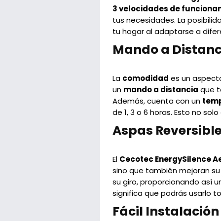
3 velocidades de funciona
tus necesidades. La posibilid
tu hogar al adaptarse a dife
Mando a Distanc
La
comodidad
es un aspecto
un
mando a distancia
que te
Además, cuenta con un
temp
de 1, 3 o 6 horas. Esto no so
Aspas Reversible
El
Cecotec EnergySilence A
sino que también mejoran su f
su giro, proporcionando así 
significa que podrás usarlo 
Fácil Instalación