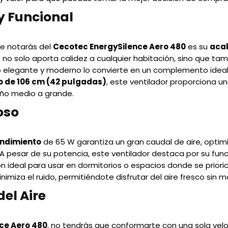
y Funcional
ue notarás del
Cecotec EnergySilence Aero 480
es su
aca
 no solo aporta calidez a cualquier habitación, sino que ta
ño elegante y moderno lo convierte en un complemento idea
 de 106 cm (42 pulgadas)
, este ventilador proporciona u
ño medio a grande.
oso
endimiento
de 65 W garantiza un gran caudal de aire, optim
. A pesar de su potencia, este ventilador destaca por su fu
n ideal para usar en dormitorios o espacios donde se priori
nimiza el ruido, permitiéndote disfrutar del aire fresco sin m
el Aire
ce Aero 480
, no tendrás que conformarte con una sola velo