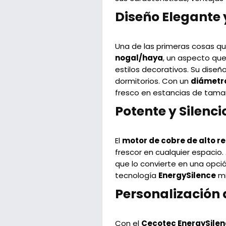
Diseño Elegante 
Una de las primeras cosas q
nogal/haya
, un aspecto que
estilos decorativos. Su dise
dormitorios. Con un
diámetro
fresco en estancias de tama
Potente y Silenci
El
motor de cobre de alto r
frescor en cualquier espacio
que lo convierte en una opció
tecnología
EnergySilence
mi
Personalización d
Con el
Cecotec EnergySilen