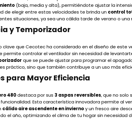
miento
(baja, media y alta), permitiéndote ajustar la intens
ad de elegir entre estas velocidades te brinda un
control to
rentes situaciones, ya sea una cálida tarde de verano o una
ia y Temporizador
 clave que Cecotec ha considerado en el diseño de este ve
 permite controlar el ventilador sin necesidad de levantart
orizador
que se puede ajustar para programar el apagado d
lo es práctico, sino que también contribuye a un uso más efici
s para Mayor Eficiencia
ero 480
destaca por sus
3 aspas reversibles
, que no solo 
uncionalidad. Esta característica innovadora permite al venti
un
cálido aire ascendente en invierno
y un fresco aire des
todo el año, optimizando el clima de tu hogar sin necesidad