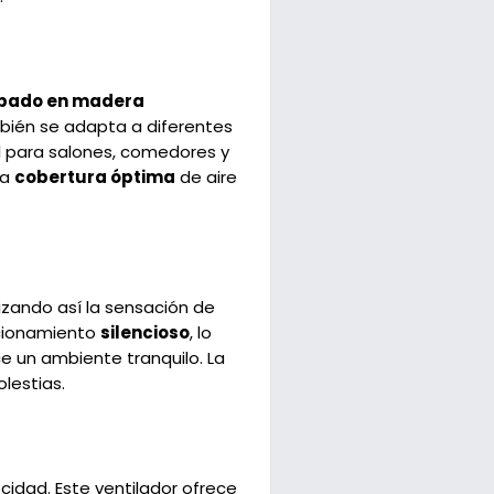
bado en madera
mbién se adapta a diferentes
l para salones, comedores y
na
cobertura óptima
de aire
izando así la sensación de
ncionamiento
silencioso
, lo
ce un ambiente tranquilo. La
olestias.
cidad. Este ventilador ofrece