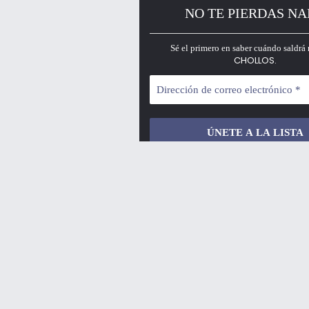
NO TE PIERDAS N
Sé el primero en saber cuándo saldrá 
CHOLLOS.
¡No hacemos spam!
✨ ¡OS DAMOS LA BIENVENIDA AL PRINCIPAL 
En PrimeChollos.com encontrarás las ofertas m