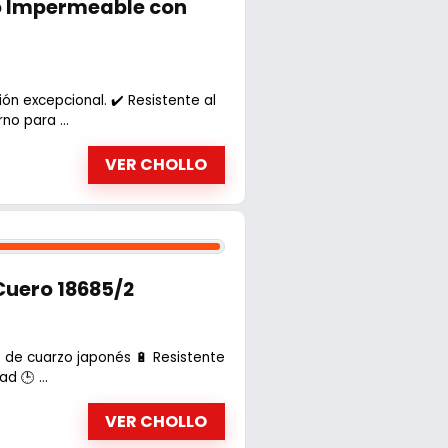
o Impermeable con
ón excepcional. ✔️ Resistente al
o para ...
VER CHOLLO
Cuero 18685/2
de cuarzo japonés 🔋 Resistente
d 🕒 ...
VER CHOLLO