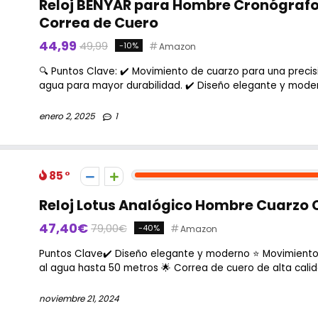
Reloj BENYAR para Hombre Cronógraf
Correa de Cuero
44,99
49,99
-10%
Amazon
🔍 Puntos Clave: ✔️ Movimiento de cuarzo para una precisi
agua para mayor durabilidad. ✔️ Diseño elegante y modern
enero 2, 2025
1
85
Reloj Lotus Analógico Hombre Cuarzo 
47,40€
79,00€
-40%
Amazon
Puntos Clave✔️ Diseño elegante y moderno ⭐ Movimiento 
al agua hasta 50 metros 🌟 Correa de cuero de alta calida
noviembre 21, 2024