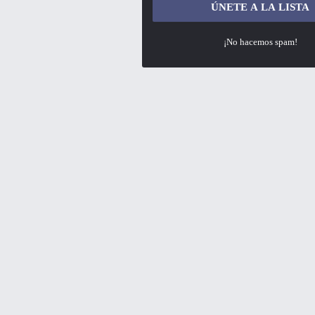
¡No hacemos spam!
✨ ¡Os damos la bienvenida al principal de
En PrimeChollos.com encontrarás las ofertas más irresistib
lo que necesitas para ahorrar en tus compras está aquí. A
no querrás perderte. Únete a nuestra comunidad y descubr
garantía!
Descarga la App
Síguenos
PrimeChollos