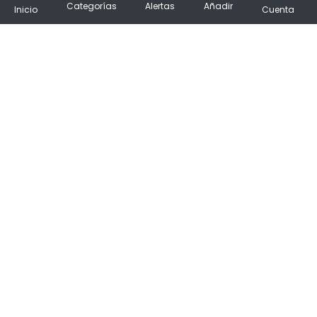
Categorías
Alertas
Añadir
Inicio
Cuenta
¡No hacemos spam!
✨ ¡Os damos la bienvenida al principal
destino de compras en España!
Descarga la App
Síguenos
PrimeChollos