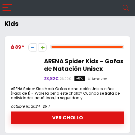
Kids
89
ARENA Spider Kids – Gafas
de Natación Unisex
23,82€
-8%
Amazon
26,00€
ARENA Spider Kids Mask Gafas de natación Unisex niños
(Pack de 1) - ¿Vale la pena este chollo? Cuando se trata de
actividades acuáticas, la seguridad y ...
octubre 16, 2024
1
VER CHOLLO