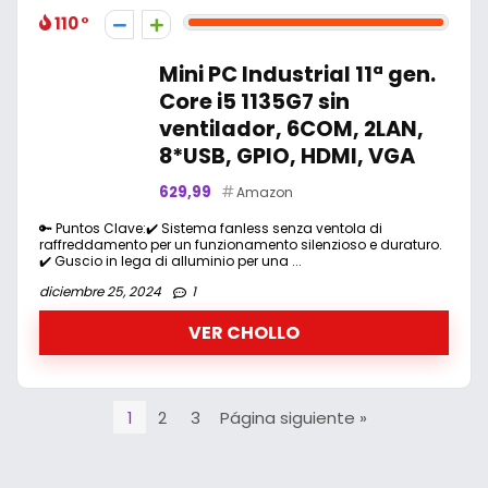
110
Mini PC Industrial 11ª gen.
Core i5 1135G7 sin
ventilador, 6COM, 2LAN,
8*USB, GPIO, HDMI, VGA
629,99
Amazon
🔑 Puntos Clave:✔️ Sistema fanless senza ventola di
raffreddamento per un funzionamento silenzioso e duraturo.
✔️ Guscio in lega di alluminio per una ...
diciembre 25, 2024
1
VER CHOLLO
1
2
3
Página siguiente »