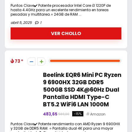
Puntos Clave✔️ Potente procesador Intel Core i3 1220P de
hasta 4.4GHz para un excelente rendimiento en tareas
pesadas y multitarea.⭐ 24GB de RAM ...
abril 5, 2025
1
VER CHOLLO
73
Beelink EQR6 Mini PC Ryzen
9 6900HX 32GB DDR5
500GB SSD 4K@60Hz Dual
Pantalla HDMI Type-C
BT5.2 WiFi6 LAN 1000M
483,65
-15%
Amazon
569,00
Puntos Clave✔️ Potente rendimiento con AMD Ryzen 9 6900HX
y 32GB de DDR5 RAM. ⭐ Pantalla dual 4K para una mayor