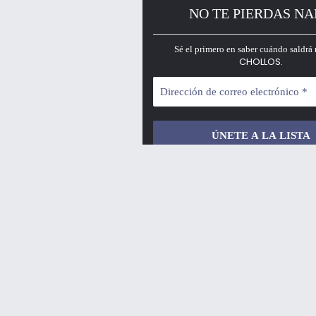
NO TE PIERDAS N
Sé el primero en saber cuándo saldrá 
CHOLLOS.
¡No hacemos spam!
✨ ¡OS DAMOS LA BIENVENIDA AL PRINCIPAL 
En PrimeChollos.com encontrarás las ofertas m