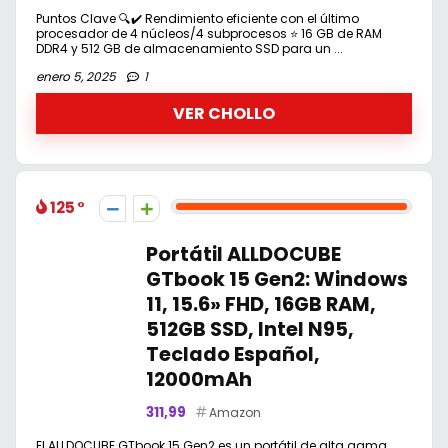
Puntos Clave 🔍✔️ Rendimiento eficiente con el último
procesador de 4 núcleos/4 subprocesos ⭐ 16 GB de RAM
DDR4 y 512 GB de almacenamiento SSD para un ...
enero 5, 2025
1
VER CHOLLO
125
Portátil ALLDOCUBE
GTbook 15 Gen2: Windows
11, 15.6» FHD, 16GB RAM,
512GB SSD, Intel N95,
Teclado Español,
12000mAh
311,99
Amazon
El ALLDOCUBE GTbook 15 Gen2 es un portátil de alta gama