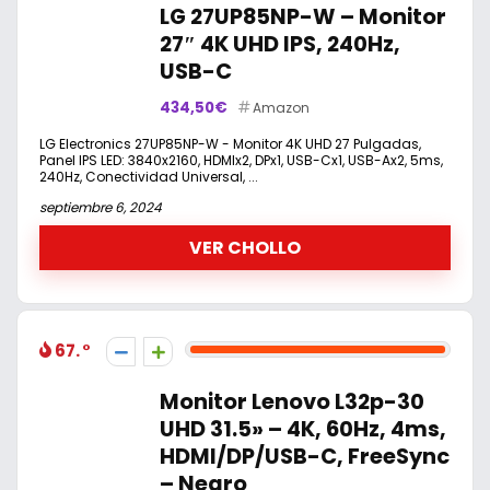
LG 27UP85NP-W – Monitor
27″ 4K UHD IPS, 240Hz,
USB-C
434,50€
Amazon
LG Electronics 27UP85NP-W - Monitor 4K UHD 27 Pulgadas,
Panel IPS LED: 3840x2160, HDMIx2, DPx1, USB-Cx1, USB-Ax2, 5ms,
240Hz, Conectividad Universal, ...
septiembre 6, 2024
VER CHOLLO
67.
Monitor Lenovo L32p-30
UHD 31.5» – 4K, 60Hz, 4ms,
HDMI/DP/USB-C, FreeSync
– Negro