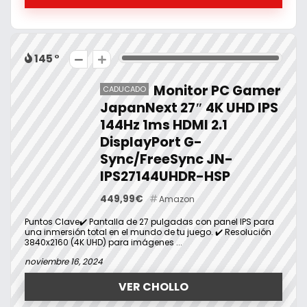
145
Monitor PC Gamer
CADUCADO
JapanNext 27″ 4K UHD IPS
144Hz 1ms HDMI 2.1
DisplayPort G-
Sync/FreeSync JN-
IPS27144UHDR-HSP
449,99€
Amazon
Puntos Clave✔️ Pantalla de 27 pulgadas con panel IPS para
una inmersión total en el mundo de tu juego. ✔️ Resolución
3840x2160 (4K UHD) para imágenes ...
noviembre 16, 2024
VER CHOLLO