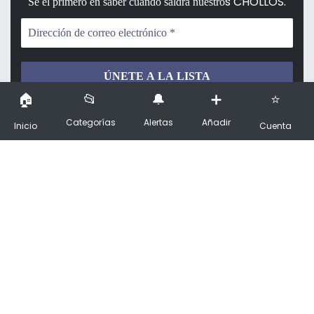
s CHOLLOS.
Sé el primero en saber cuándo saldrá nuestro
¡No hacemos spam!
Categorías
Alertas
Añadir
Inicio
Cuenta
✨ ¡Os damos la bienvenida al principal
destino de compras en España!
Descarga la App
Síguenos