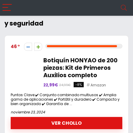
y seguridad
46
Botiquín HONYAO de 200
piezas: Kit de Primeros
Auxilios completo
22,99€
-8%
Amazon
24,99€
Puntos Clave:✔️ Conjunto combinado multiusos ✔️ Amplia
gama de aplicaciones ✔️ Portátil y duradero ✔️ Compacto y
bien organizado ✔️ Garantía de ...
noviembre 23, 2024
VER CHOLLO