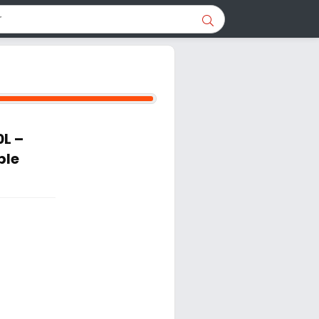
0L –
ble