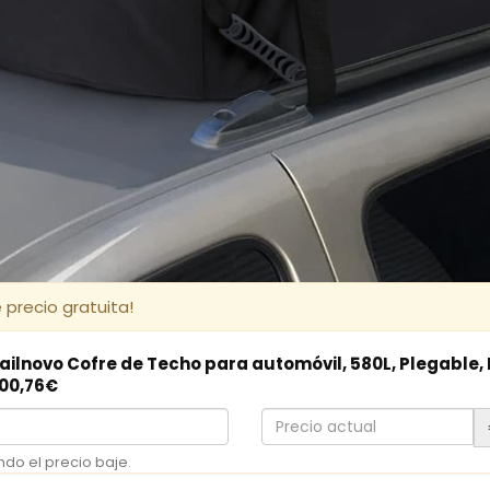
 precio gratuita!
Sailnovo Cofre de Techo para automóvil, 580L, Plegable
100,76€
Precio
actual
ndo el precio baje.