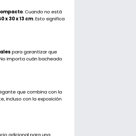
 compacto
. Cuando no está
40 x 30 x 13 cm
. Esto significa
nales
para garantizar que
s. No importa cuán bacheado
 elegante que combina con la
, incluso con la exposición
cio adicional para una