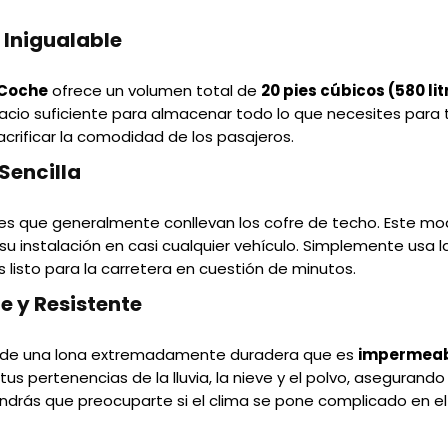
Inigualable
 Coche
ofrece un volumen total de
20 pies cúbicos (580 lit
pacio suficiente para almacenar todo lo que necesites para 
acrificar la comodidad de los pasajeros.
Sencilla
es que generalmente conllevan los cofre de techo. Este mo
a su instalación en casi cualquier vehículo. Simplemente usa 
ás listo para la carretera en cuestión de minutos.
 y Resistente
o de una lona extremadamente duradera que es
impermea
us pertenencias de la lluvia, la nieve y el polvo, asegurando
ndrás que preocuparte si el clima se pone complicado en el