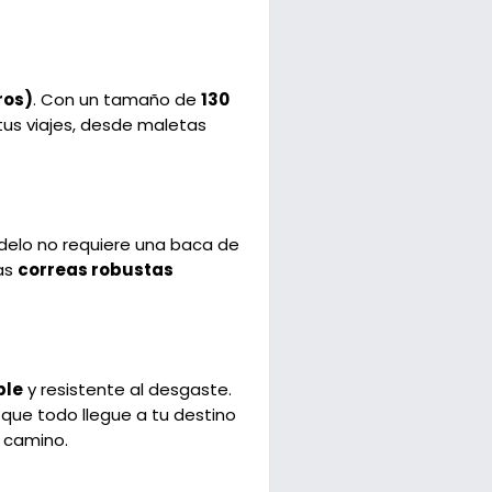
ros)
. Con un tamaño de
130
tus viajes, desde maletas
delo no requiere una baca de
las
correas robustas
ble
y resistente al desgaste.
 que todo llegue a tu destino
 camino.