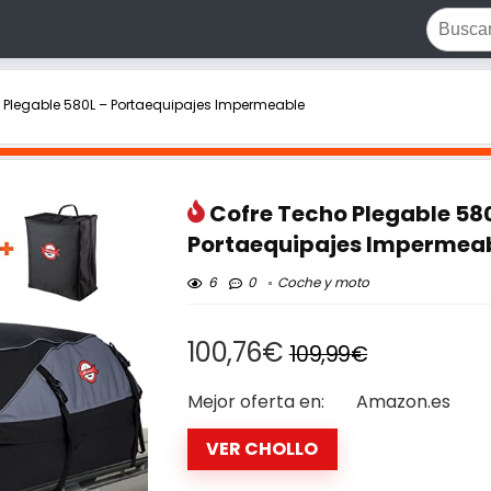
 Plegable 580L – Portaequipajes Impermeable
Cofre Techo Plegable 58
Portaequipajes Impermea
6
0
Coche y moto
100,76€
109,99€
Mejor oferta en:
Amazon.es
VER CHOLLO