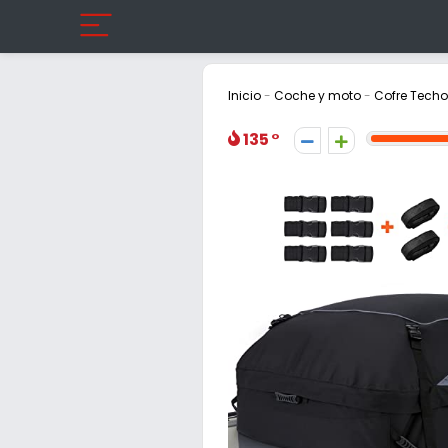
Inicio
-
Coche y moto
-
Cofre Techo
135