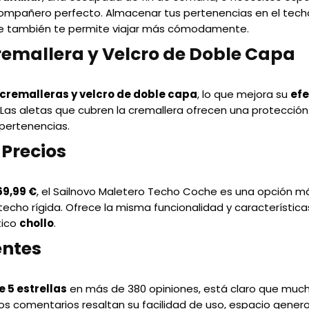
 compañero perfecto. Almacenar tus pertenencias en el techo
 que también te permite viajar más cómodamente.
remallera y Velcro de Doble Capa
cremalleras y velcro de doble capa
, lo que mejora su
ef
. Las aletas que cubren la cremallera ofrecen una protecció
pertenencias.
Precios
69,99 €
, el Sailnovo Maletero Techo Coche es una opción m
ho rígida. Ofrece la misma funcionalidad y características 
tico
chollo
.
entes
e 5 estrellas
en más de 380 opiniones, está claro que much
os comentarios resaltan su facilidad de uso, espacio genero