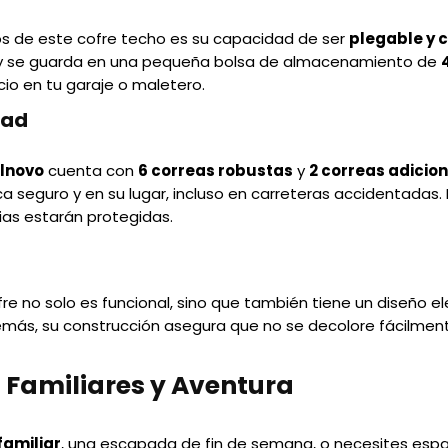
os de este cofre techo es su capacidad de ser
plegable y
e y se guarda en una pequeña bolsa de almacenamiento de
o en tu garaje o maletero.
dad
ilnovo
cuenta con
6 correas robustas
y
2 correas adicio
a seguro y en su lugar, incluso en carreteras accidentada
ias estarán protegidas.
cofre no solo es funcional, sino que también tiene un diseño
emás, su construcción asegura que no se decolore fácilmente
s Familiares y Aventura
familiar
, una escapada de fin de semana, o necesites espa