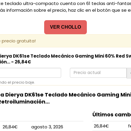
 Este teclado ultra-compacto cuenta con 61 teclas anti-fan
 información sobre el precio, haz clic en el botón que se e
VER CHOLLO
 precio gratuita!
Dierya DK61se Teclado Mecánico Gaming Mini 60% Red S
n... - 26,84€
Precio
actual
ndo el precio baje.
ara Dierya DK61se Teclado Mecánico Gaming Min
troiluminación...
Últimos cambi
26,84€
f
26,84€
agosto 3, 2026