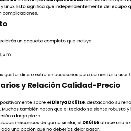
a y Linux. Esto significa que independientemente del equipo qu
n complicaciones.
to
 recibirás un paquete completo que incluye:
1,5 m
tas gastar dinero extra en accesorios para comenzar a usar 
arios y Relación Calidad-Precio
positivamente sobre el
Dierya DK61se
, destacando su rendi
n. Muchos también notan que el teclado se siente robusto y 
sión a largo plazo.
clados mecánicos de gama similar, el
DK61se
ofrece una e
clado una opción que no deberías dejar pasar.