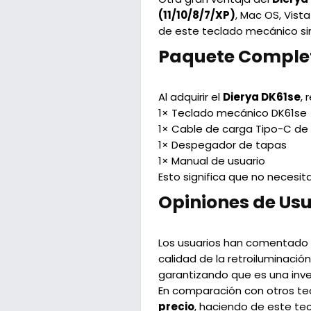
(11/10/8/7/XP)
, Mac OS, Vist
de este teclado mecánico si
Paquete Comple
Al adquirir el
Dierya DK61se
,
1× Teclado mecánico DK61se
1× Cable de carga Tipo-C de 
1× Despegador de tapas
1× Manual de usuario
Esto significa que no necesi
Opiniones de Usu
Los usuarios han comentado 
calidad de la retroiluminació
garantizando que es una inver
En comparación con otros te
precio
, haciendo de este te