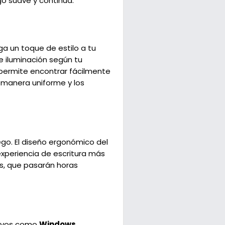
go suave y continua.
ga un toque de estilo a tu
de iluminación según tu
 permite encontrar fácilmente
 manera uniforme y los
go. El diseño ergonómico del
experiencia de escritura más
es, que pasarán horas
tivos como
Windows