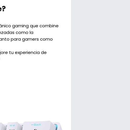
e?
cánico gaming que combine
anzadas como la
l tanto para gamers como
jore tu experiencia de
!