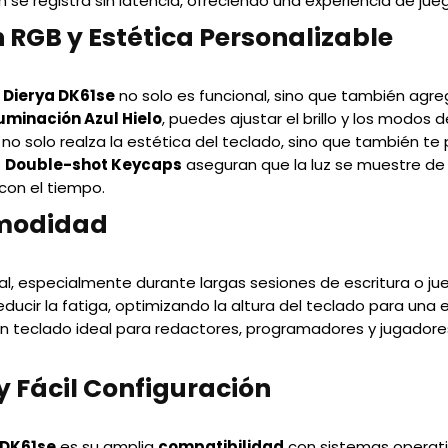
se registra sin latencia, ofreciendo una experiencia de jue
 RGB y Estética Personalizable
l
Dierya DK61se
no solo es funcional, sino que también agre
uminación Azul Hielo
, puedes ajustar el brillo y los modos 
 no solo realza la estética del teclado, sino que también te
s
Double-shot Keycaps
aseguran que la luz se muestre de
con el tiempo.
modidad
 especialmente durante largas sesiones de escritura o jue
ucir la fatiga, optimizando la altura del teclado para una 
n un teclado ideal para redactores, programadores y jugador
 Fácil Configuración
 DK61se
es su amplia
compatibilidad
con sistemas opera