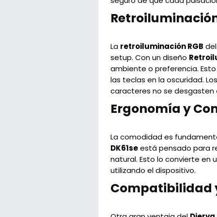
seguro de que cada pulsación 
Retroiluminación
La
retroiluminación RGB
de
setup. Con un diseño
Retroil
ambiente o preferencia. Esto
las teclas en la oscuridad. Lo
caracteres no se desgasten 
Ergonomía y Co
La comodidad es fundamental,
DK61se
está pensado para red
natural. Esto lo convierte e
utilizando el dispositivo.
Compatibilidad y
Otra gran ventaja del
Dierya