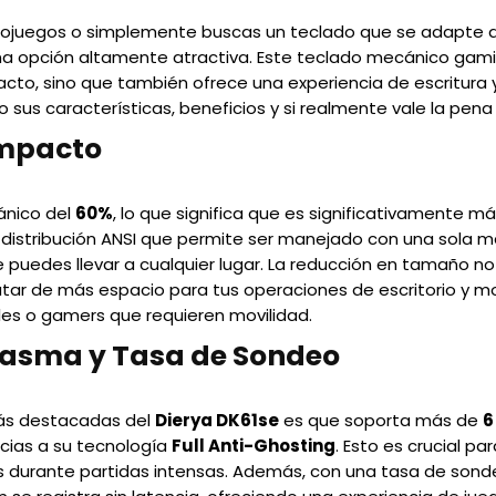
eojuegos o simplemente buscas un teclado que se adapte a t
 opción altamente atractiva. Este teclado mecánico gami
to, sino que también ofrece una experiencia de escritura y 
 sus características, beneficios y si realmente vale la pena a
ompacto
ánico del
60%
, lo que significa que es significativamente 
e distribución ANSI que permite ser manejado con una sola 
que puedes llevar a cualquier lugar. La reducción en tamaño
utar de más espacio para tus operaciones de escritorio y mo
les o gamers que requieren movilidad.
tasma y Tasa de Sondeo
más destacadas del
Dierya DK61se
es que soporta más de
6
acias a su tecnología
Full Anti-Ghosting
. Esto es crucial p
as durante partidas intensas. Además, con una tasa de son