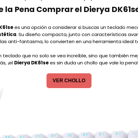
e la Pena Comprar el Dierya DK61s
K61se
es una opción a considerar si buscas un teclado me
stética
. Su diseño compacta, junto con características av
eclas anti-fantasma, lo convierten en una herramienta idea
n teclado que no solo se vea increíble, sino que también me
ás, ¡el
Dierya DK61se
es sin duda un chollo que vale la pena
VER CHOLLO