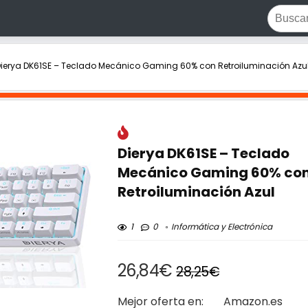
ierya DK61SE – Teclado Mecánico Gaming 60% con Retroiluminación Azu
Dierya DK61SE – Teclado
Mecánico Gaming 60% co
Retroiluminación Azul
1
0
Informática y Electrónica
26,84€
28,25€
Mejor oferta en:
Amazon.es