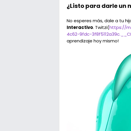
¿Listo para darle un
No esperes más, dale a tu hij
Interactivo
. Twitzi(
https://
4c62-9fdc-3f8f5112a39c.__C
aprendizaje hoy mismo!