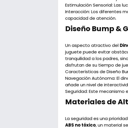
Estimulación Sensorial:
Las lu
Interacción
: Los diferentes 
capacidad de atención.
Diseño Bump & Go
Un aspecto atractivo del
Din
juguete puede evitar obstácu
tranquilidad a los padres, s
disfrutan de su tiempo de ju
Características de Diseño B
Navegación Autónoma:
El di
añade un nivel de interactivi
Seguridad:
Este mecanismo ev
Materiales de Al
La seguridad es una priorida
ABS no tóxico
, un material 