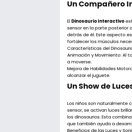
Un Compañero Int
El
Dinosaurio Interactivo
est
sensor en la parte posterior
detrás de él. Este aspecto e
fortalecer los músculos nece
Características del Dinosauri
Animación y Movimiento:
Al t
a moverse.
Mejora de Habilidades Motora
alcanzar el juguete.
Un Show de Luces
Los niños son naturalmente c
sensor, se activan luces bril
los dinosaurios. Esta combina
que también ayuda a desarro
Beneficios de las Luces y Son