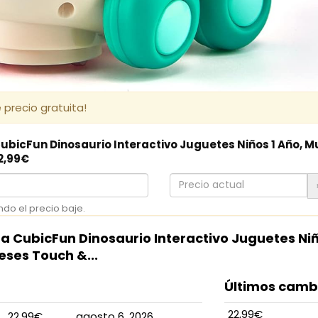
 precio gratuita!
CubicFun Dinosaurio Interactivo Juguetes Niños 1 Año, 
22,99€
Precio
actual
ndo el precio baje.
ra CubicFun Dinosaurio Interactivo Juguetes Niñ
ses Touch &...
Últimos cambi
22,99€
22,99€
agosto 6, 2026