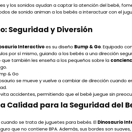
ces y los sonidos ayudan a captar la atención del bebé, fom
modos de sonido animan a los bebés a interactuar con el jug
: Seguridad y Diversión
osaurio Interactivo
es su diseño
Bump & Go
. Equipado con
los por sí mismo, guiando a los bebés a una dirección segur
ino que también les enseña a los pequeños sobre la
concienc
ego.
ump & Go
nosaurio se mueve y vuelve a cambiar de dirección cuando e
dad.
ita accidentes, permitiendo que el bebé juegue sin preoc
ta Calidad para la Seguridad del 
d cuando se trata de juguetes para bebés. El
Dinosaurio Int
seguro que no contiene BPA. Además, sus bordes son suaves, p