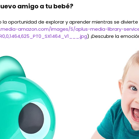
 nuevo amigo a tu bebé?
o la oportunidad de explorar y aprender mientras se divierte
m.media-amazon.com/images/S/aplus-media-library-servi
R0,0,1464,625_PT0_SX1464_V1___.jpg
) ¡Descubre la emoción