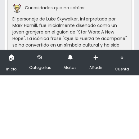
Curiosidades que no sabías:
El personaje de Luke Skywalker, interpretado por
Mark Hamill, fue inicialmente diseñado como un
joven granjero en el guion de "Star Wars: A New
Hope". La icónica frase "Que la Fuerza te acompañe"
se ha convertido en un símbolo cultural y ha sido
utilizada en numerosas ocasiones fuera del universo
de Star Wars.
Categorías
Alertas
Añadir
Inicio
Cuenta
Primechollos podría recibir una compensación si
visitas o compras a través de nuestra web. Esto
nunca determina qué chollos se publican.
ETIQUETAS:
Figura
Guerras
New Hope
POP
Skywalker