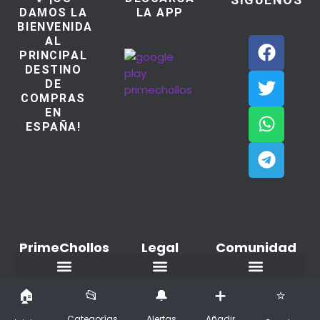
DAMOS LA
LA APP
BIENVENIDA
AL
PRINCIPAL
DESTINO
DE
COMPRAS
EN
ESPAÑA!
PrimeChollos
Legal
Comunidad
Ofertas del dia
Aviso Legal / Imprint
Política de cookies
Declaración de privacidad
Añadir nuevo Chollo
Todos los derechos reservados copyright © PrimeChollos.com
Categorías
Alertas
Añadir