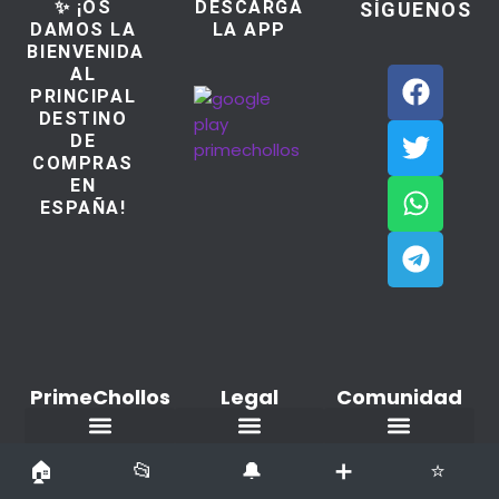
✨ ¡OS
DESCARGA
SÍGUENOS
DAMOS LA
LA APP
BIENVENIDA
AL
PRINCIPAL
DESTINO
DE
COMPRAS
EN
ESPAÑA!
PrimeChollos
Legal
Comunidad
Ofertas del dia
Aviso Legal / Imprint
Política de cookies
Declaración de privacidad
Añadir nuevo Chollo
Todos los derechos reservados copyright © PrimeChollos.com