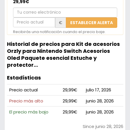
29,99€
Tu
correo
Precio
€
ESTABLECER ALERTA
electrónico
actual
Recibirás una notificación cuando el precio baje.
Historial de precios para Kit de acesorios
Orzly para Nintendo Switch Acesorios
Oled Paquete esencial Estuche y
protector...
Estadísticas
Precio actual
29,99€
julio 17, 2026
Precio más alto
29,99€
junio 28, 2026
El precio más bajo
29,99€
junio 28, 2026
Since junio 28, 2026