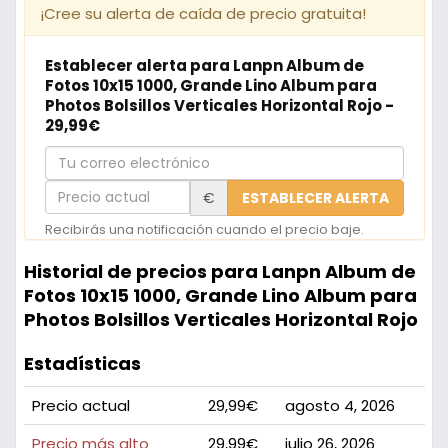
¡Cree su alerta de caída de precio gratuita!
Establecer alerta para Lanpn Album de
Fotos 10x15 1000, Grande Lino Album para
Photos Bolsillos Verticales Horizontal Rojo -
29,99€
Tu
correo
Precio
€
ESTABLECER ALERTA
electrónico
actual
Recibirás una notificación cuando el precio baje.
Historial de precios para Lanpn Album de
Fotos 10x15 1000, Grande Lino Album para
Photos Bolsillos Verticales Horizontal Rojo
Estadísticas
Precio actual
29,99€
agosto 4, 2026
Precio más alto
29,99€
julio 26, 2026