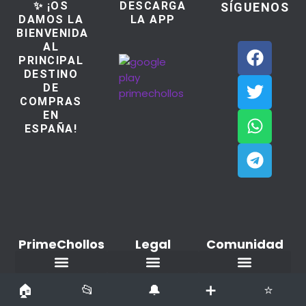
✨ ¡OS
DESCARGA
SÍGUENOS
DAMOS LA
LA APP
BIENVENIDA
AL
PRINCIPAL
DESTINO
DE
COMPRAS
EN
ESPAÑA!
PrimeChollos
Legal
Comunidad
Ofertas del dia
Aviso Legal / Imprint
Política de cookies
Declaración de privacidad
Añadir nuevo Chollo
Todos los derechos reservados copyright © PrimeChollos.com