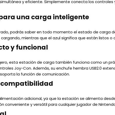
imultánea y eficiente. Simplemente conecta los controles y
 para una carga inteligente
egrado, podrás saber en todo momento el estado de carga de
án cargando, mientras que el azul significa que están listo
to y funcional
gero, esta estación de carga también funciona como un prá
troles Joy-Con. Además, su enchufe hembra USB2.0 extend
 soporta la función de comunicación.
y compatibilidad
imentación adicional, ya que la estación se alimenta desde 
n conveniente y versátil para cualquier jugador de Nintendo
al