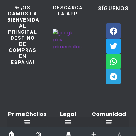
✨ ¡OS
DESCARGA
SÍGUENOS
DAMOS LA
LA APP
BIENVENIDA
AL
PRINCIPAL
DESTINO
DE
COMPRAS
EN
ESPAÑA!
PrimeChollos
Legal
Comunidad
Ofertas del dia
Aviso Legal / Imprint
Política de cookies
Declaración de privacidad
Añadir nuevo Chollo