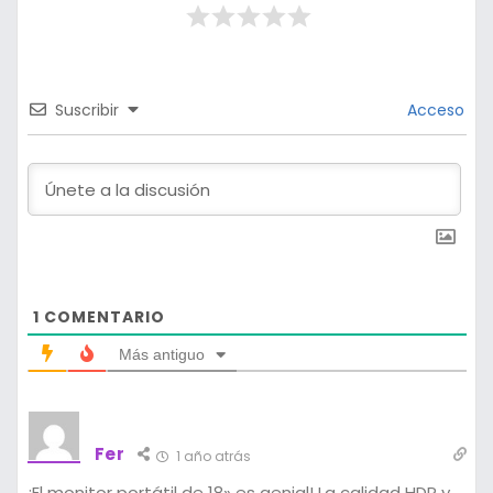
Suscribir
Acceso
1
COMENTARIO
Más antiguo
Fer
1 año atrás
¡El monitor portátil de 18» es genial! La calidad HDR y