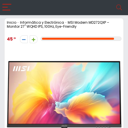
Inicio
-
Informática y Electrónica
-
MSI Modern MD272QXP –
Monitor 27" WQHD IPS, 100Hz, Eye-Friendly
45