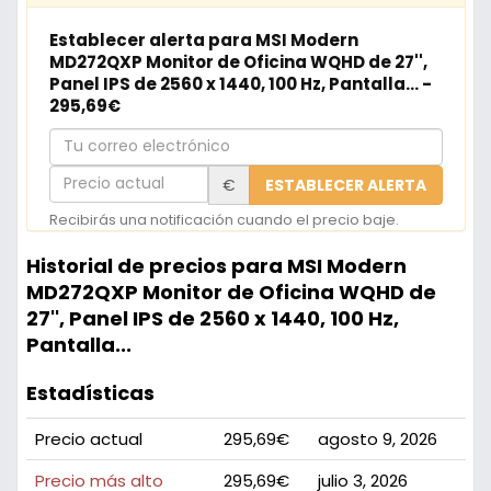
Establecer alerta para MSI Modern
MD272QXP Monitor de Oficina WQHD de 27'',
Panel IPS de 2560 x 1440, 100 Hz, Pantalla... -
295,69€
Tu
correo
Precio
€
ESTABLECER ALERTA
electrónico
actual
Recibirás una notificación cuando el precio baje.
Historial de precios para MSI Modern
MD272QXP Monitor de Oficina WQHD de
27'', Panel IPS de 2560 x 1440, 100 Hz,
Pantalla...
Estadísticas
Precio actual
295,69€
agosto 9, 2026
Precio más alto
295,69€
julio 3, 2026