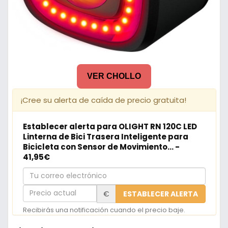
VER CHOLLO
¡Cree su alerta de caída de precio gratuita!
Establecer alerta para OLIGHT RN 120C LED
Linterna de Bici Trasera Inteligente para
Bicicleta con Sensor de Movimiento... -
41,95€
Tu
correo
Precio
€
ESTABLECER ALERTA
electrónico
actual
Recibirás una notificación cuando el precio baje.