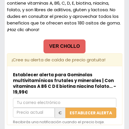
contiene vitaminas A, B6, C, D, E, biotina, niacina,
folato, y son libres de aditivos, gluten y lactosa. No
dudes en consultar el precio y aprovechar todos los
beneficios que te ofrecen estos 180 ositos de goma.
¡Haz clic ahora!
VER CHOLLO
¡Cree su alerta de caída de precio gratuita!
Establecer alerta para Gominolas
multivitamínicas frutales y minerales | Con
vitaminas A B6 C D E biotina niacina folato... -
19,99€
Tu
correo
Precio
€
ESTABLECER ALERTA
electrónico
actual
Recibirás una notificación cuando el precio baje.