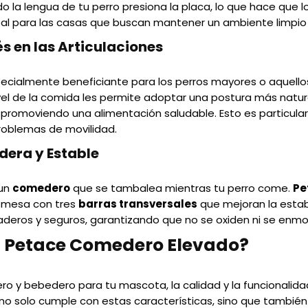
do la lengua de tu perro presiona la placa, lo que hace que
deal para las casas que buscan mantener un ambiente limpi
s en las Articulaciones
ecialmente beneficiante para los perros mayores o aquello
 nivel de la comida les permite adoptar una postura más natu
y promoviendo una alimentación saludable. Esto es particula
oblemas de movilidad.
dera y Estable
 un
comedero
que se tambalea mientras tu perro come.
Pe
a mesa con tres
barras transversales
que mejoran la estab
raderos y seguros, garantizando que no se oxiden ni se enmo
el Petace Comedero Elevado?
ero y bebedero para tu mascota, la calidad y la funcionalid
no solo cumple con estas características, sino que tambié