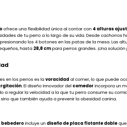
o
ofrece una flexibilidad única al contar con
4 alturas ajus
idades de tu perro a lo largo de su vida. Desde cachorros h
presionando los 4 botones en las patas de la mesa. Las altu
pequeños, hasta
28,8 cm
para perros grandes. ¡Una solución
dad
s en los perros es la
voracidad
al comer, lo que puede oc
rgitación
. El diseño innovador del
comedor
incorpora un m
 a regular la velocidad a la que tu perro consume su comid
 sino que también ayuda a prevenir la obesidad canina.
l
bebedero
incluye un
diseño de placa flotante doble
que 