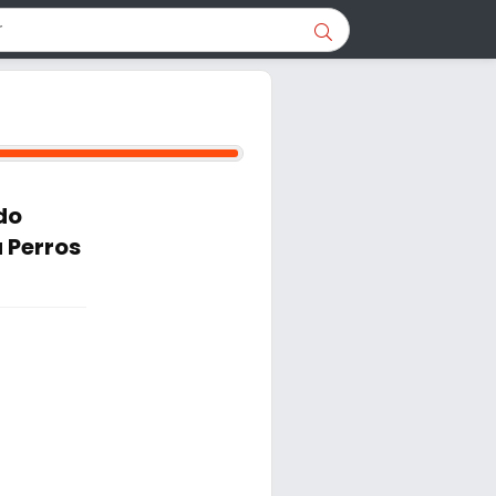
do
 Perros