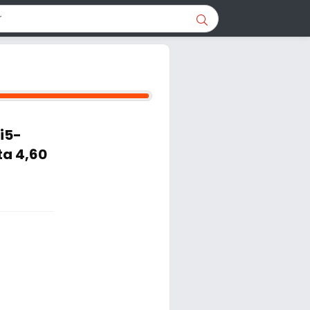
i5-
ta 4,60