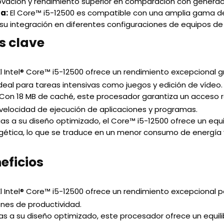
novación y rendimiento superior en comparación con generac
a:
El Core™ i5-12500 es compatible con una amplia gama d
 su integración en diferentes configuraciones de equipos d
s clave
l Intel® Core™ i5-12500 ofrece un rendimiento excepcional g
deal para tareas intensivas como juegos y edición de vídeo.
Con 18 MB de caché, este procesador garantiza un acceso rá
 velocidad de ejecución de aplicaciones y programas.
as a su diseño optimizado, el Core™ i5-12500 ofrece un equi
rgética, lo que se traduce en un menor consumo de energía 
eficios
l Intel® Core™ i5-12500 ofrece un rendimiento excepcional p
nes de productividad.
s a su diseño optimizado, este procesador ofrece un equili