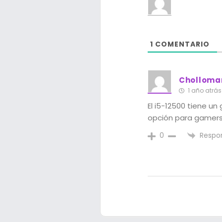
1
COMENTARIO
Cholloma
1 año atrás
El i5-12500 tiene u
opción para gamers
Respo
0