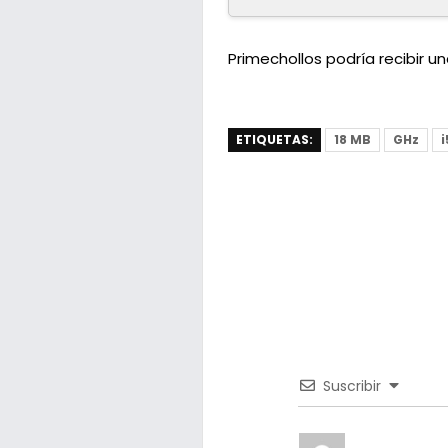
Primechollos podría recibir 
ETIQUETAS:
18 MB
GHz
Suscribir