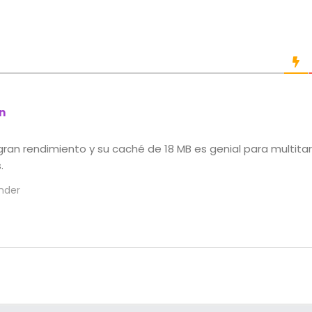
n
n gran rendimiento y su caché de 18 MB es genial para multit
.
nder