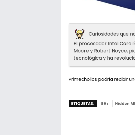
Curiosidades que no
El procesador Intel Core 
Moore y Robert Noyce, pion
tecnológica y ha revoluc
Primechollos podría recibir 
ETIQUETAS:
GHz
Hidden M