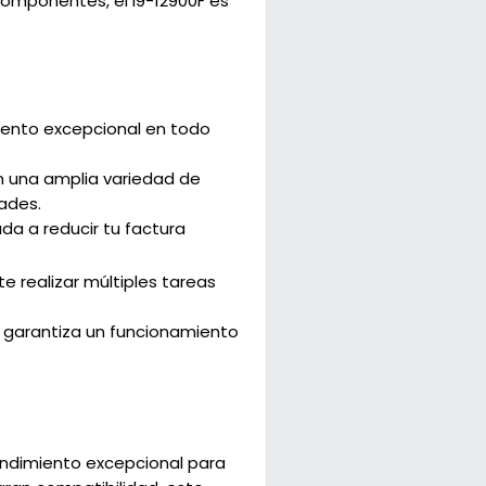
componentes, el i9-12900F es
iento excepcional en todo
on una amplia variedad de
ades.
da a reducir tu factura
 realizar múltiples tareas
F garantiza un funcionamiento
rendimiento excepcional para