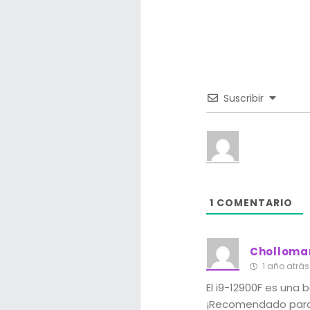
Suscribir
1
COMENTARIO
Cholloma
1 año atrás
El i9-12900F es una 
¡Recomendado par