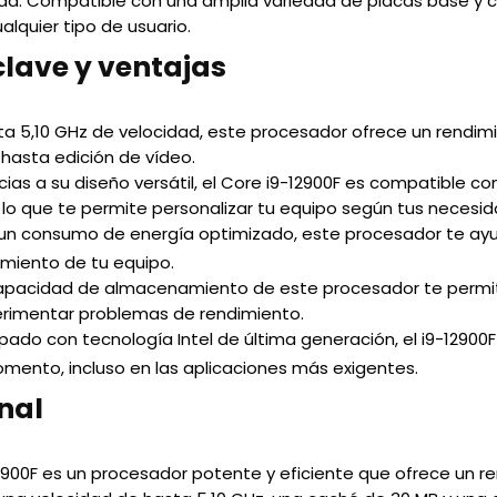
idad: Compatible con una amplia variedad de placas base y 
lquier tipo de usuario.
clave y ventajas
ta 5,10 GHz de velocidad, este procesador ofrece un rendim
 hasta edición de vídeo.
cias a su diseño versátil, el Core i9-12900F es compatible c
o que te permite personalizar tu equipo según tus necesid
n un consumo de energía optimizado, este procesador te ayu
ndimiento de tu equipo.
capacidad de almacenamiento de este procesador te permite
erimentar problemas de rendimiento.
pado con tecnología Intel de última generación, el i9-12900
omento, incluso en las aplicaciones más exigentes.
nal
-12900F es un procesador potente y eficiente que ofrece un 