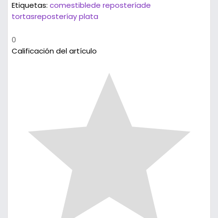
Etiquetas:
comestible
de repostería
de
tortas
repostería
y plata
0
Calificación del artículo