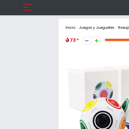
Inicio
-
Juegos y Jueguetes
-
Rseuph
73