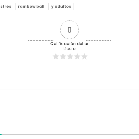
Estrés
rainbow ball
y adultos
0
Calificación del ar
tículo