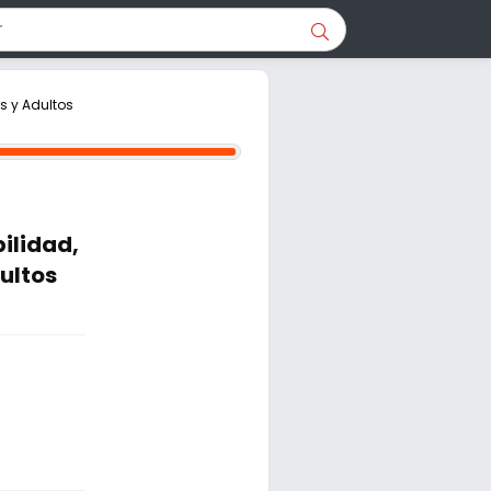
s y Adultos
ilidad,
dultos