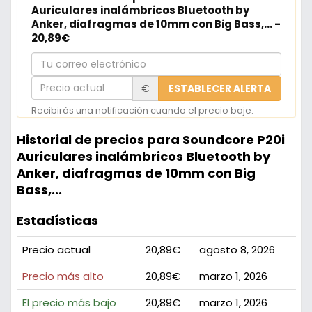
Auriculares inalámbricos Bluetooth by
Anker, diafragmas de 10mm con Big Bass,... -
20,89€
Tu
correo
Precio
€
ESTABLECER ALERTA
electrónico
actual
Recibirás una notificación cuando el precio baje.
Historial de precios para Soundcore P20i
Auriculares inalámbricos Bluetooth by
Anker, diafragmas de 10mm con Big
Bass,...
Estadísticas
Precio actual
20,89€
agosto 8, 2026
Precio más alto
20,89€
marzo 1, 2026
El precio más bajo
20,89€
marzo 1, 2026