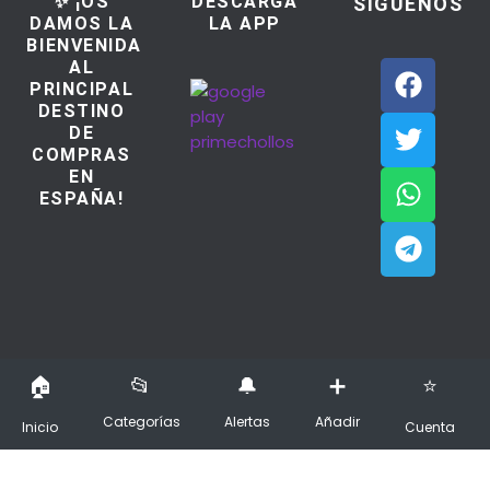
✨ ¡OS
DESCARGA
SÍGUENOS
DAMOS LA
LA APP
BIENVENIDA
AL
PRINCIPAL
DESTINO
DE
COMPRAS
EN
ESPAÑA!
PrimeChollos
Legal
Comunidad
Categorías
Alertas
Añadir
Inicio
Cuenta
Ofertas del dia
Aviso Legal / Imprint
Política de cookies
Declaración de privacidad
Añadir nuevo Chollo
Todos los derechos reservados copyright © PrimeChollos.com