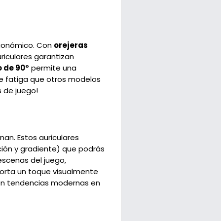
rgonómico. Con
orejeras
riculares garantizan
o de 90°
permite una
e fatiga que otros modelos
 de juego!
an. Estos auriculares
ción y gradiente) que podrás
scenas del juego,
aporta un toque visualmente
con tendencias modernas en