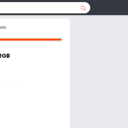
orio
RGB