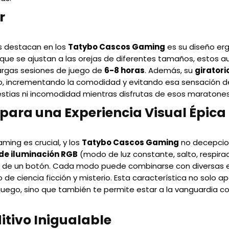
r
s destacan en los
Tatybo Cascos Gaming
es su diseño e
que se ajustan a las orejas de diferentes tamaños, estos au
argas sesiones de juego de
6-8 horas
. Además, su
giratori
ro, incrementando la comodidad y evitando esa sensación d
stias ni incomodidad mientras disfrutas de esos maratones
para una Experiencia Visual Épica
ming es crucial, y los
Tatybo Cascos Gaming
no decepcion
de iluminación RGB
(modo de luz constante, salto, respira
és de un botón. Cada modo puede combinarse con diversas e
de ciencia ficción y misterio. Esta característica no solo 
juego, sino que también te permite estar a la vanguardia 
tivo Inigualable