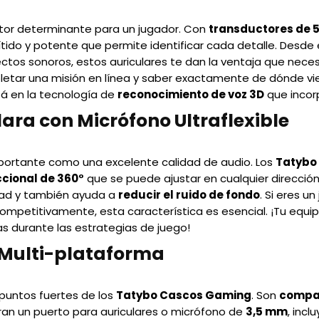
ctor determinante para un jugador. Con
transductores de
tido y potente que permite identificar cada detalle. Desd
ctos sonoros, estos auriculares te dan la ventaja que necesi
etar una misión en línea y saber exactamente de dónde vie
á en la tecnología de
reconocimiento de voz 3D
que incor
ra con Micrófono Ultraflexible
portante como una excelente calidad de audio. Los
Tatybo
cional de 360°
que se puede ajustar en cualquier dirección.
dad y también ayuda a
reducir el ruido de fondo
. Si eres u
ompetitivamente, esta característica es esencial. ¡Tu equ
as durante las estrategias de juego!
Multi-plataforma
s puntos fuertes de los
Tatybo Cascos Gaming
. Son
compat
an un puerto para auriculares o micrófono de
3,5 mm
, incl