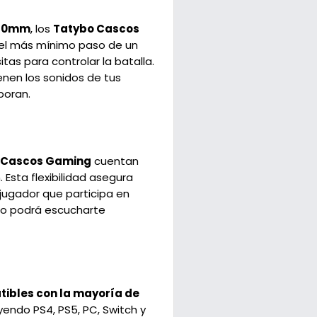
 50mm
, los
Tatybo Cascos
e el más mínimo paso de un
tas para controlar la batalla.
nen los sonidos de tus
poran.
 Cascos Gaming
cuentan
 Esta flexibilidad asegura
n jugador que participa en
ipo podrá escucharte
ibles con la mayoría de
uyendo PS4, PS5, PC, Switch y