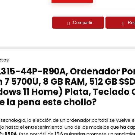
Compartir
Rep
tos.
A315-44P-R90A, Ordenador Portá
 7 5700U, 8 GB RAM, 512 GB S
dows 11 Home) Plata, Teclado
e la pena este chollo?
 tecnología, la elección de un ordenador portátil se vuelve e
bajo hasta el entretenimiento. Uno de los modelos que ha ca
4P-R90A
. Este portátil de 15,6 pulgadas promete un rendimien