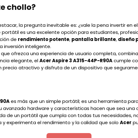
e chollo?
tacar, la pregunta inevitable es: ¿vale la pena invertir en e
e portátil es una excelente opción para estudiantes, profesi
ación de
rendimiento potente
,
pantalla brillante
,
diseño p
 inversión inteligente.
l que ofrezca una experiencia de usuario completa, combin
ncia elegante, el
Acer Aspire 3 A315-44P-R90A
cumple con
n precio atractivo y disfruta de un dispositivo que segurame
R90A
es más que un simple portátil; es una herramienta para
. Su avanzado hardware y características hacen que sea una
da de un portátil que cumpla con todas tus necesidades, n
 y experimenta el rendimiento y la calidad que solo
Acer
pu