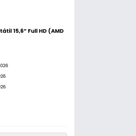
til 15,6” Full HD (‎AMD
2026
026
026