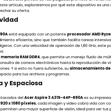
este artículo, exploraremos por qué este dispositivo es una 
echar su oferta.
ividad
R90A
está equipado con un potente
procesador AMD Ryze
miento eficiente, sino que también facilita tareas intensiv
s ligeros. Con una velocidad de operación de 1,80 GHz, este 
ma.
e memoria RAM DDR4
, que permite un manejo fluido de múlt
nsulta de correos electrónicos hasta la reproducción de ví
iones. Y si esto no fuera suficiente, su
almacenamiento de 
spacio para tus archivos y programas.
a y Espaciosa
stacados del
Acer Aspire 3 A315-44P-R90A
es su impresi
1920 x 1080 píxeles
, cada imagen y video cobra vida con col
 permiten una mayor superficie de visión, ideal para ver tus p