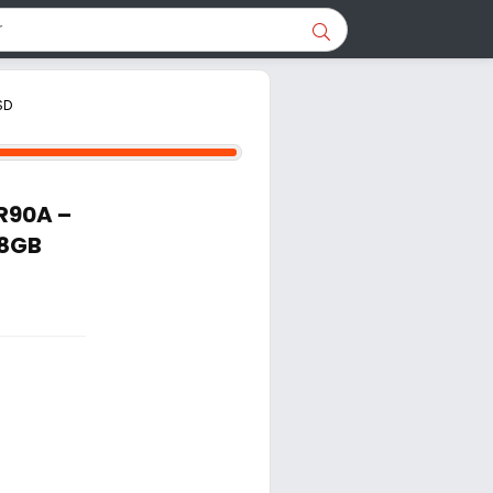
SD
R90A –
 8GB