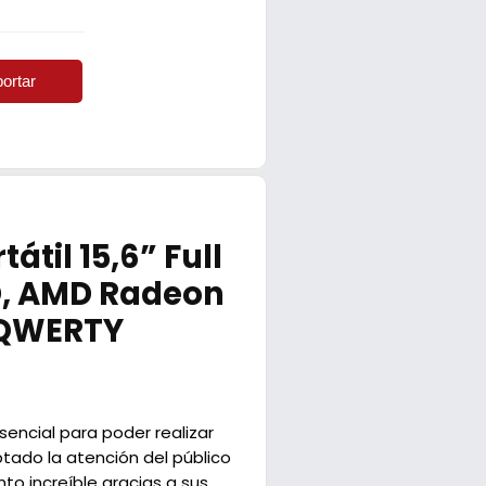
ortar
til 15,6” Full
SD, AMD Radeon
 QWERTY
sencial para poder realizar
ptado la atención del público
to increíble gracias a sus