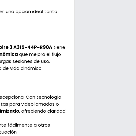
 en una opción ideal tanto
pire 3 A315-44P-R90A
tiene
onómica
que mejora el flujo
argas sesiones de uso.
lo de vida dinámico.
ecepciona. Con tecnología
ectas para videollamadas o
timizado
, ofreciendo claridad
rte fácilmente a otros
tuación.