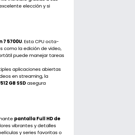
excelente elección y si
n 7 5700U
. Esta CPU octa-
as como la edición de video,
portátil puede manejar tareas
iples aplicaciones abiertas
deos en streaming, la
512 GB SSD
asegura
onante
pantalla Full HD de
ores vibrantes y detalles
elículas y series favoritas o