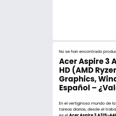
No se han encontrado produc
Acer Aspire 3 
HD (‎AMD Ryzen
Graphics, Win
Español – ¿Val
En el vertiginoso mundo de la
tareas diarias, desde el tra
es el
Acer Aspire 3 A315-4