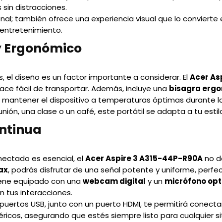
sin distracciones.
ional; también ofrece una experiencia visual que lo convierte
 entretenimiento.
y Ergonómico
, el diseño es un factor importante a considerar. El
Acer As
ce fácil de transportar. Además, incluye una
bisagra erg
ara mantener el dispositivo a temperaturas óptimas durante l
unión, una clase o un café, este portátil se adapta a tu esti
ntinua
ectado es esencial, el
Acer Aspire 3 A315-44P-R90A
no d
1ax
, podrás disfrutar de una señal potente y uniforme, perf
Viene equipado con una
webcam digital
y un
micrófono op
n tus interacciones.
ertos USB, junto con un puerto HDMI, te permitirá conecta
féricos, asegurando que estés siempre listo para cualquier si