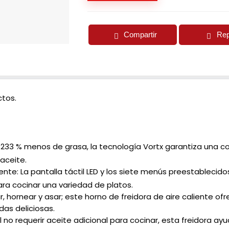
Compartir
Rep
tos.
233 % menos de grasa, la tecnología Vortx garantiza una co
aceite.
gente:
La pantalla táctil LED y los siete menús preestablecido
ara cocinar una variedad de platos.
ar, hornear y asar; este horno de freidora de aire caliente 
as deliciosas.
l no requerir aceite adicional para cocinar, esta freidora ayu