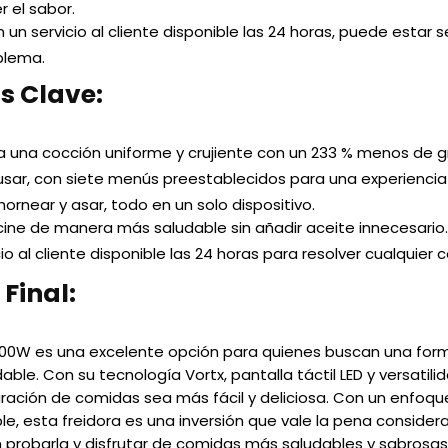
 el sabor.
un servicio al cliente disponible las 24 horas, puede estar se
blema.
s Clave:
 una cocción uniforme y crujiente con un 233 % menos de g
 usar, con siete menús preestablecidos para una experiencia
 hornear y asar, todo en un solo dispositivo.
ine de manera más saludable sin añadir aceite innecesario.
io al cliente disponible las 24 horas para resolver cualquier c
Final:
 1300W es una excelente opción para quienes buscan una for
le. Con su tecnología Vortx, pantalla táctil LED y versatilid
ración de comidas sea más fácil y deliciosa. Con un enfoque
able, esta freidora es una inversión que vale la pena conside
n probarla y disfrutar de comidas más saludables y sabrosas