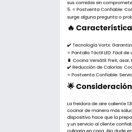
sus comidas sin comprometer
5.
⭐ Postventa Confiable:
Con 
surge alguna pregunta o pro
🔥 Característica
✔️ Tecnología Vortx:
Garantiza
⭐ Pantalla Táctil LED:
Fácil de
🔋 Cocina Versátil:
Freír, asar,
✔️ Reducción de Calorías:
Coc
⭐ Postventa Confiable:
Servic
🌟 Consideración 
La freidora de aire caliente
cocinar de manera más saludab
dispositivo hace que la prepa
y un servicio al cliente confi
culinaria en casa. ¡No dude e