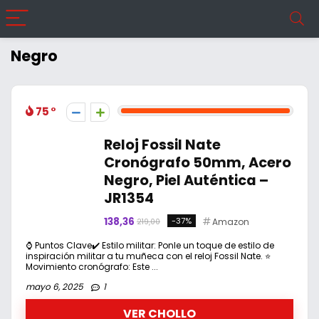
Negro
75
Reloj Fossil Nate
Cronógrafo 50mm, Acero
Negro, Piel Auténtica –
JR1354
138,36
-37%
Amazon
219,00
⌚ Puntos Clave✔️ Estilo militar: Ponle un toque de estilo de
inspiración militar a tu muñeca con el reloj Fossil Nate. ⭐
Movimiento cronógrafo: Este ...
mayo 6, 2025
1
VER CHOLLO