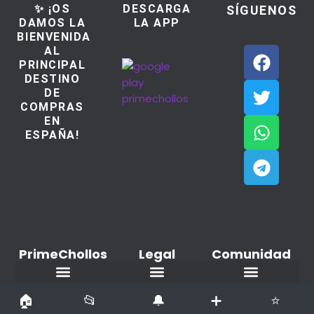
✨ ¡OS
DESCARGA
SÍGUENOS
DAMOS LA
LA APP
BIENVENIDA
AL
PRINCIPAL
DESTINO
DE
COMPRAS
EN
ESPAÑA!
PrimeChollos
Legal
Comunidad
Ofertas del dia
Aviso Legal / Imprint
Política de cookies
Declaración de privacidad
Añadir nuevo Chollo