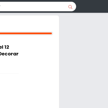
l 12
 Decorar