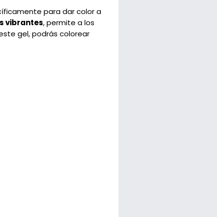
íficamente para dar color a
es vibrantes
, permite a los
 este gel, podrás colorear