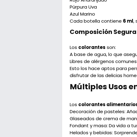
Púrpura Uva
Azul Marino
Cada botella contiene
6 ml
,
Composición Segura 
Los
colorantes
son:
A base de agua
, lo que aseg
Libres de alérgenos comunes
Esto los hace aptos para per
disfrutar de las delicias horn
Múltiples Usos e
Los
colorantes alimentarios
Decoración de pasteles
: Aña
Glaseados de crema de mant
Fondant y masa
: Da vida a 
Helados y bebidas
: Sorprend