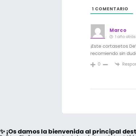
1
COMENTARIO
Marco
1 año atrás
¡Este cortasetos DeW
recomiendo sin dud
Respo
0
✨ ¡Os damos la bienvenida al principal de