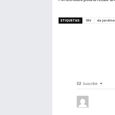
ETIQUETAS:
18V
de jardine
Suscribir