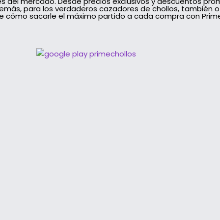
les del mercado. Desde precios exclusivos y descuentos pro
demás, para los verdaderos cazadores de chollos, también 
e cómo sacarle el máximo partido a cada compra con PrimeC