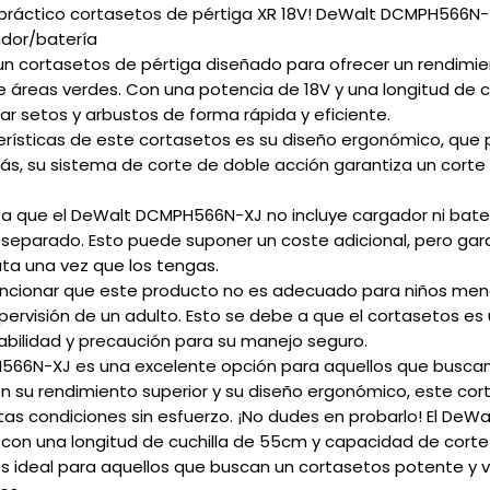
 práctico cortasetos de pértiga XR 18V! DeWalt DCMPH566N-
dor/batería
n cortasetos de pértiga diseñado para ofrecer un rendimie
e áreas verdes. Con una potencia de 18V y una longitud de 
ar setos y arbustos de forma rápida y eficiente.
terísticas de este cortasetos es su diseño ergonómico, qu
s, su sistema de corte de doble acción garantiza un corte 
a que el DeWalt DCMPH566N-XJ no incluye cargador ni baterí
 separado. Esto puede suponer un coste adicional, pero gara
ta una vez que los tengas.
encionar que este producto no es adecuado para niños meno
pervisión de un adulto. Esto se debe a que el cortasetos es
habilidad y precaución para su manejo seguro.
566N-XJ es una excelente opción para aquellos que buscan
on su rendimiento superior y su diseño ergonómico, este co
tas condiciones sin esfuerzo. ¡No dudes en probarlo! El De
V con una longitud de cuchilla de 55cm y capacidad de co
s ideal para aquellos que buscan un cortasetos potente y v