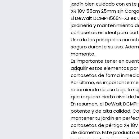
jardín bien cuidado con este
XR 18V 55cm 25mm sin Carga
El DeWalt DCMPH566N-XJ es u
jardinería y mantenimiento d
cortasetos es ideal para cort
Una de las principales carac
seguro durante su uso. Ademá
momento.
Es importante tener en cuent
adquirir estos elementos por
cortasetos de forma inmedia
Por último, es importante m
recomienda su uso bajo la su
que requiere cierto nivel de 
En resumen, el DeWalt DCMPH
potente y de alta calidad. C
mantener tu jardín en perfec
cortasetos de pértiga XR 18
de diámetro. Este producto e