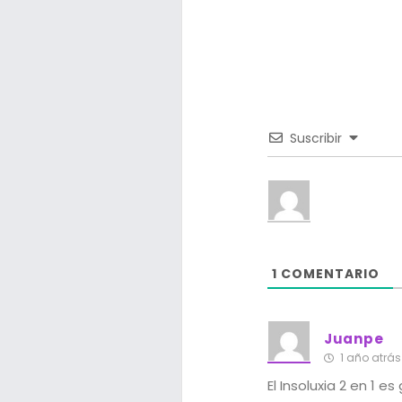
Suscribir
1
COMENTARIO
Juanpe
1 año atrás
El Insoluxia 2 en 1 e