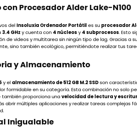
o con Procesador Alder Lake-N100
ivos del
Insoluxia Ordenador Portátil
es su
procesador Al
a
3.4 GHz
y cuenta con
4 núcleos
y
4 subprocesos
. Esto s
n de videos y multitarea sin ningún tipo de lag. Gracias a s
iente, sino también ecológico, permitiéndote realizar tus tar
ria y Almacenamiento
5
y el
almacenamiento de 512 GB M.2 SSD
son característi
 formidable en su categoría. Esta combinación no solo permi
ue también proporciona una
velocidad de lectura y escritu
s abrir múltiples aplicaciones y realizar tareas complejas fá
d.
al Inigualable