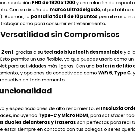
on resolución
FHD de 1920 x 1200
y una relación de aspect
ante. Con su diseño de
marco ultradelgado
, el portátil no
g
). Además, la
pantalla táctil de 10 puntos
permite una inte
a trabajar como para consumir entretenimiento.
1: Versatilidad sin Compromisos
o
2 en 1
, gracias a su
teclado bluetooth desmontable
y a l
 Esto permite un uso flexible, ya que puedes usarlo como un
let para actividades más ligeras. Con una
batería de litio
amiento, y opciones de conectividad como
WiFi 6
,
Type C
, 
roductivo en todo momento.
Funcionalidad
o y especificaciones de alto rendimiento, el
Insoluxia Ord
faces, incluyendo
Type-C y Micro HDMI
, para satisfacer to
 duales delanteras y traseras
son perfectas para realiz
e estar siempre en contacto con tus colegas o seres queri