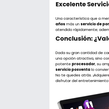
Excelente Servic
Una característica que a menu
años
más un
servicio de por
atendido rápidamente; ademá
Conclusión: ¿Val
Dada su gran cantidad de car
una opción atractiva, sino co
potente
procesador
, su am
servicio posventa
lo convier
No te quedes atrás. ¡Adquier
disfrutar del entretenimiento