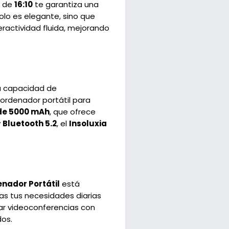
o de
16:10
te garantiza una
 solo es elegante, sino que
ractividad fluida, mejorando
a capacidad de
 ordenador portátil para
 de 5000 mAh
, que ofrece
y
Bluetooth 5.2
, el
Insoluxia
enador Portátil
está
das tus necesidades diarias
ar videoconferencias con
dos.