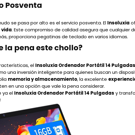
io Posventa
do se pasa por alto es el servicio posventa. El
Insoluxia
of
 vida
. Este compromiso de calidad asegura que cualquier 
s, proporciona pegatinas de teclado en varios idiomas.
e la pena este chollo?
acterísticas, el
Insoluxia Ordenador Portátil 14 Pulgada
mo una inversión inteligente para quienes buscan un dispositi
plia
memoria y almacenamiento
, la excelente
experienci
ten en una opción que vale la pena considerar.
e ya el
Insoluxia Ordenador Portátil 14 Pulgadas
y transf
!