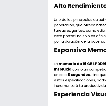
Alto Rendimient
Uno de los principales atract
generación, que ofrece hast
tareas exigentes, como edició
este portátil no solo es efic
por la duración de la batería.
Expansiva Memo
La
memoria de 16 GB LPDDR
Insoluxia
como un competidor
en solo
8 segundos
, sino q
estas especificaciones, podrá
incrementará tu productivida
Experiencia Visu