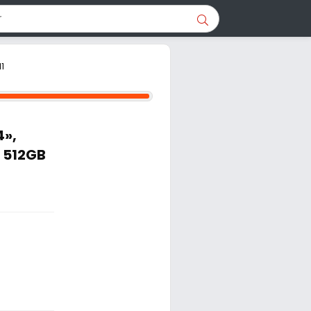
11
4»,
, 512GB