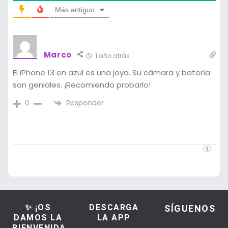
Más antiguo
Marco
1 año atrás
El iPhone 13 en azul es una joya. Su cámara y batería
son geniales. ¡Recomiendo probarlo!
Responder
0
✨ ¡OS
DESCARGA
SÍGUENOS
DAMOS LA
LA APP
BIENVENIDA